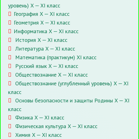
уровень) X — XI класс
География X — XI класс
Геометрия X — XI класс
Информатика X — XI класс
История X — XI класс
Литература X — XI класс
Математика (практикум) XI класс
Русский язык X — XI класс
Обществознание X — XI класс
Обществознание (углубленный уровень) X — XI
класс
Основы безопасности и защиты Родины X — XI
класс
Физика X — XI класс
Физическая культура X — XI класс
Химия X — XI класс