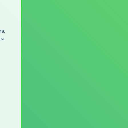
ма,
ды