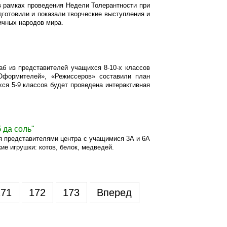
в рамках проведения Недели Толерантности при
дготовили и показали творческие выступления и
ичных народов мира.
аб из представителей учащихся 8-10-х классов
«Оформителей», «Режиссеров» составили план
хся 5-9 классов будет проведена интерактивная
 да соль"
ря представителями центра с учащимися 3А и 6А
е игрушки: котов, белок, медведей.
171
172
173
Вперед