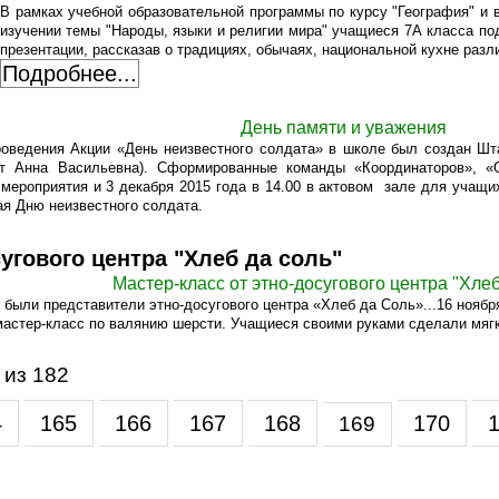
В рамках учебной образовательной программы по курсу "География" и 
изучении темы "Народы, языки и религии мира" учащиеся 7А класса по
презентации, рассказав о традициях, обычаях, национальной кухне разл
Подробнее...
День памяти и уважения
роведения Акции «День неизвестного солдата» в школе был создан Шт
упт Анна Васильевна). Сформированные команды «Координаторов», 
мероприятия и 3 декабря 2015 года в 14.00 в актовом зале для учащи
ая Дню неизвестного солдата.
угового центра "Хлеб да соль"
Мастер-класс от этно-досугового центра "Хлеб
х были представители этно-досугового центра «Хлеб да Соль»...16 нояб
астер-класс по валянию шерсти. Учащиеся своими руками сделали мягки
 из 182
4
165
166
167
168
170
169