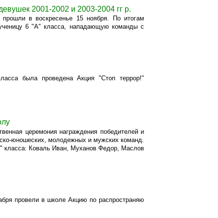
евушек 2001-2002 и 2003-2004 гг р.
 прошли в воскресенье 15 ноября.
По итогам
ученицу 6 "А" класса, нападающую команды с
ласса была проведена Акция "Стоп террор!"
олу
ственная церемония награждения победителей и
етско-юношеских, молодежных и мужских команд.
А" класса: Коваль Иван, Муханов Федор, Маслов
абря провели в школе Акцию по распространяю