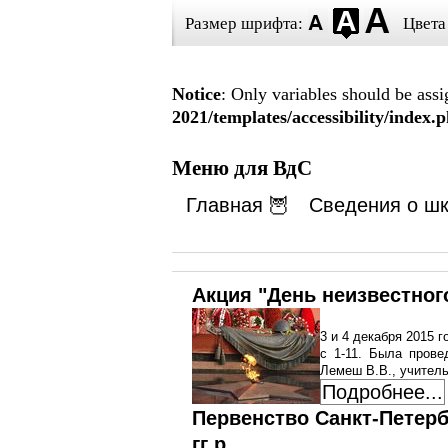
Размер шрифта:
Цвета
Notice
: Only variables should be ass
2021/templates/accessibility/index.
Меню для ВдС
Главная 🦉
Сведения о шк
Акция "День неизвестног
3 и 4 декабря 2015 
с 1-11. Была прове
Лемеш В.В., учитель
Подробнее...
Первенство Санкт-Петерб
гг р.