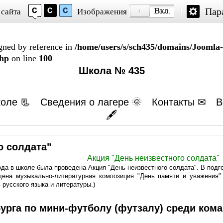
Пар
 сайта
Изображения
igned by reference in
/home/users/s/sch435/domains/Joomla-
php
on line
100
Школа № 435
оле 📃
Сведения о лагере 🌞
Контакты ✉
В
🖋
о солдата"
Акция "День неизвестного солдата"
года в школе была проведена Акция "День неизвестного солдата". В под
дена музыкально-литературная композиция "День памяти и уважения" (
 русского языка и литературы.)
урга по мини-футболу (футзалу) среди коман