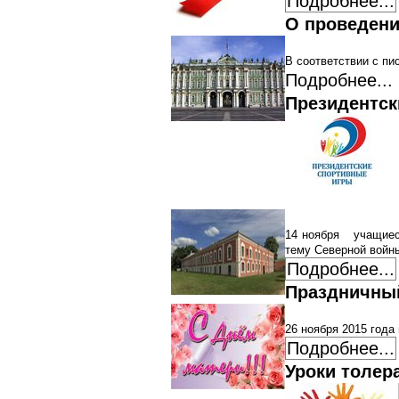
Подробнее...
О проведен
В соответствии с п
Подробнее...
Президентск
14 ноября учащиеся
тему Северной войны
Подробнее...
Праздничны
26 ноября 2015 год
Подробнее...
Уроки толер