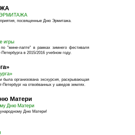
АЖА
Ю ЭРМИТАЖА
роприятия, посвященные Дню Эрмитажа.
е игры
по "мине-лапте" в рамках зимнего фестиваля
-Петербурга в 2015/2016 учебном году.
га»
урга»
м была организована экскурсия, раскрывающая
т-Петербург на отвоёванных у шведов землях.
Дню Матери
ому Дню Матери
ународному Дню Матери
!
и