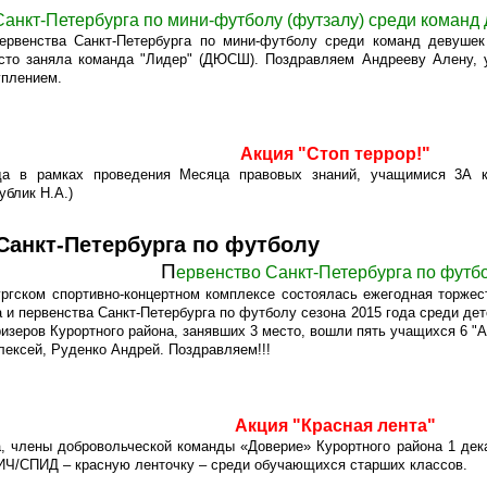
анкт-Петербурга по мини-футболу (футзалу) среди команд д
рвенства Санкт-Петербурга по мини-футболу среди команд девушек
сто заняла команда "Лидер" (ДЮСШ). Поздравляем Андрееву Алену, 
уплением.
Акция "Стоп террор!"
да в рамках проведения Месяца правовых знаний, учащимися 3А к
ублик Н.А.)
Санкт-Петербурга по футболу
П
ервенство Санкт-Петербурга по футб
ургском спортивно-концертном комплексе состоялась ежегодная торже
 и первенства Санкт-Петербурга по футболу сезона 2015 года среди д
изеров Курортного района, занявших 3 место, вошли пять учащихся 6 "
ексей, Руденко Андрей. Поздравляем!!!
Акция "Красная лента"
, члены добровольческой команды «Доверие» Курортного района 1 дек
ИЧ/СПИД – красную ленточку – среди обучающихся старших классов.