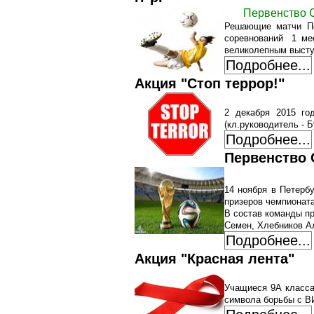
Первенство С
Решающие матчи Пе
соревнований 1 ме
великолепным выст
Подробнее...
Акция "Стоп террор!"
2 декабря 2015 го
(кл.руководитель - Б
Подробнее...
Первенство 
14 ноября в Петерб
призеров чемпионата
В состав команды пр
Семен, Хлебников Ал
Подробнее...
Акция "Красная лента"
Учащиеся 9А класса
символа борьбы с В