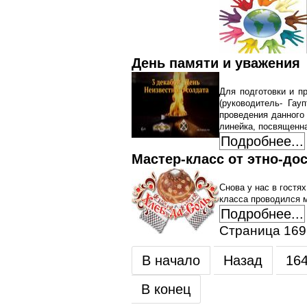
День памяти и уважения
Для подготовки и п
(руководитель- Га
проведения данного 
линейка, посвященн
Подробнее...
Мастер-класс от этно-дос
Снова у нас в гостя
класса проводился м
Подробнее...
Страница 169
В начало
Назад
16
В конец