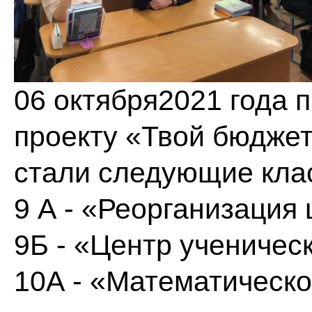
06 октября2021 года 
проекту «Твой бюдже
стали следующие кла
9 А - «Реорганизация
9Б - «Центр ученичес
10А - «Математическ