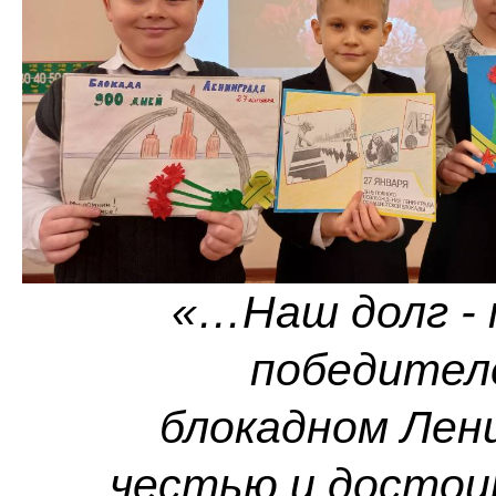
«…Наш долг - 
победителе
блокадном Лен
честью и достои